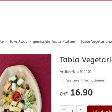
ite
Take Away
gemischte Tapas Platten
Tabla Vegetarian
Tabla Vegetar
Artikel-Nr.:
911101
Weitere Informationen
16.90
CHF
-
+
In den 