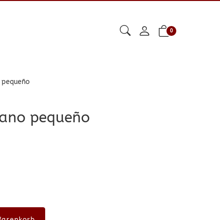
0
o pequeño
iano pequeño
Warenkorb