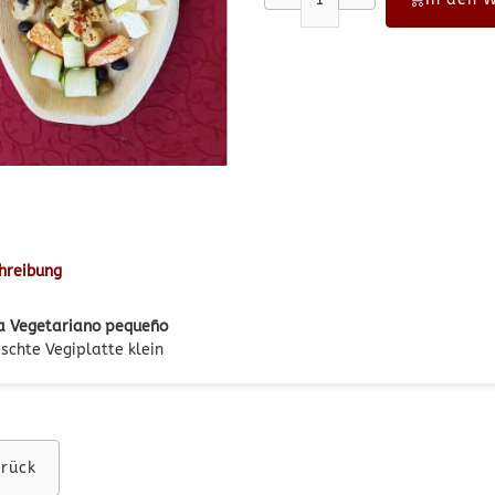
hreibung
a Vegetariano pequeño
schte Vegiplatte klein
rück