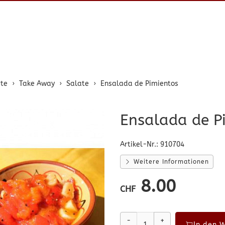
ite
Take Away
Salate
Ensalada de Pimientos
Ensalada de P
Artikel-Nr.:
910704
Weitere Informationen
8.00
CHF
-
+
In den 