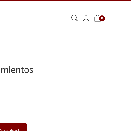
0
imientos
Warenkorb