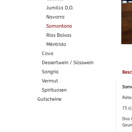
Jumilla D.O.
Navarra
Somontano
Rias Baixas
Méntrida
Cava
Dessertwein / Süsswein
Sangria
Besc
Vermut
Somo
Spirituosen
Rebs
Gutscheine
75 cl
Das 
Gaum