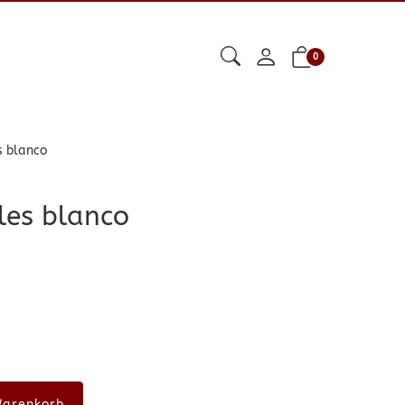
0
s blanco
les blanco
Warenkorb