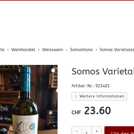
ite
Weinhandel
Weisswein
Somontano
Somos Varietale
Somos Varieta
Artikel-Nr.:
925401
Weitere Informationen
23.60
CHF
-
+
In den 