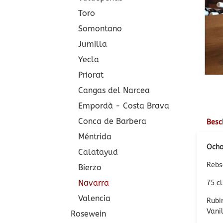
Toro
Somontano
Jumilla
Yecla
Priorat
Cangas del Narcea
Empordà - Costa Brava
Conca de Barbera
Besc
Méntrida
Ocho
Calatayud
Rebs
Bierzo
Navarra
75 cl
Valencia
Rubi
Vani
Rosewein