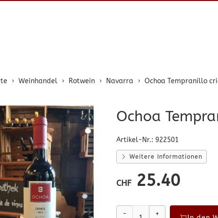
ite
Weinhandel
Rotwein
Navarra
Ochoa Tempranillo cr
Ochoa Tempran
Artikel-Nr.:
922501
Weitere Informationen
25.40
CHF
-
+
In den 