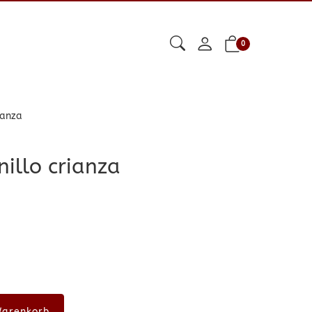
0
ianza
illo crianza
Warenkorb