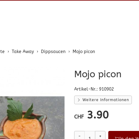
ite
Take Away
Dippsaucen
Mojo picon
Mojo picon
Artikel-Nr.:
910902
Weitere Informationen
3.90
CHF
-
+
In den 