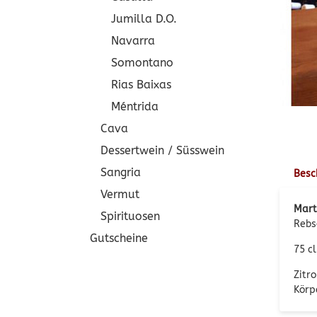
Jumilla D.O.
Navarra
Somontano
Rias Baixas
Méntrida
Cava
Dessertwein / Süsswein
Sangria
Besc
Vermut
Mart
Spirituosen
Rebs
Gutscheine
75 cl
Zitr
Körp