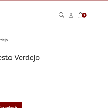
0
rdejo
esta Verdejo
Warenkorb