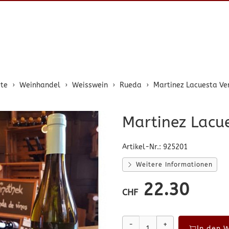
ite
Weinhandel
Weisswein
Rueda
Martinez Lacuesta Ve
Martinez Lacu
Artikel-Nr.:
925201
Weitere Informationen
22.30
CHF
-
+
In den 