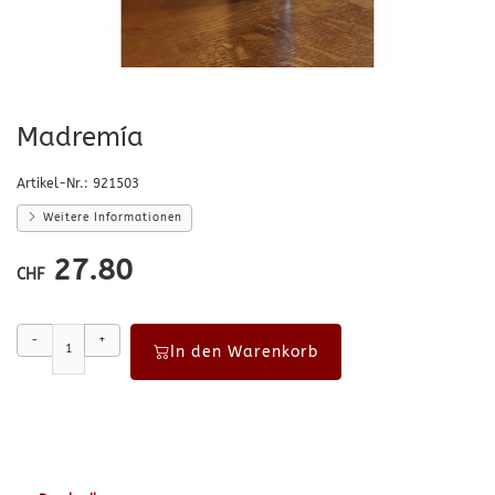
Madremía
Artikel-Nr.:
921503
Weitere Informationen
27.80
CHF
-
+
In den Warenkorb