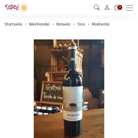
Men
0
Startseite
Weinhandel
Rotwein
Toro
Madremía