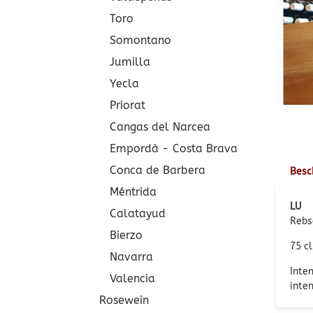
Toro
Somontano
Jumilla
Yecla
Priorat
Cangas del Narcea
Empordà - Costa Brava
Conca de Barbera
Besc
Méntrida
LU
Calatayud
Rebs
Bierzo
75 cl
Navarra
Inte
Valencia
inte
Rosewein