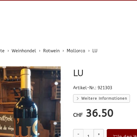
ite
Weinhandel
Rotwein
Mallorca
LU
LU
Artikel-Nr.:
921303
Weitere Informationen
36.50
CHF
-
+
In den 